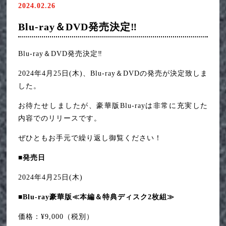
2024.02.26
12月1日(金)『スイート・マイホーム』舞台挨拶開催決定‼
2023年11月
Blu-ray＆DVD発売決定‼
9月22日(金)『スイート・マイホーム』公開御礼イベントレポー
2023年9月
Blu-ray＆DVD発売決定‼
ト
2023年8月
2024年4月25日(木)、Blu-ray＆DVDの発売が決定致しま
【アーカイブ販売中！】 【映画『スイート・マイホーム』特別
した。
企画】ミッションクリア型お化け屋敷「凶遡 咽び家」ライブツ
2023年7月
アー！[ スイート・マイホーム -0- ]
お待たせしましたが、豪華版Blu-rayは非常に充実した
内容でのリリースです。
2023年6月
ぜひともお手元で繰り返し御覧ください！
■発売日
2024年4月25日(木)
■Blu-ray豪華版≪本編＆特典ディスク2枚組≫
価格：¥9,000（税別）