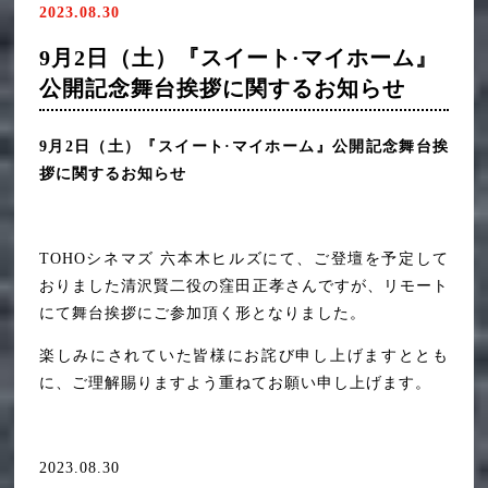
2023.08.30
12月1日(金)『スイート・マイホーム』舞台挨拶開催決定‼
2023年11月
9月2日（土）『スイート·マイホーム』
公開記念舞台挨拶に関するお知らせ
9月22日(金)『スイート・マイホーム』公開御礼イベントレポー
2023年9月
ト
9月2日（土）『スイート·マイホーム』公開記念舞台挨
2023年8月
【アーカイブ販売中！】 【映画『スイート・マイホーム』特別
拶に関するお知らせ
企画】ミッションクリア型お化け屋敷「凶遡 咽び家」ライブツ
2023年7月
アー！[ スイート・マイホーム -0- ]
TOHOシネマズ 六本木ヒルズにて、ご登壇を予定して
2023年6月
おりました清沢賢二役の窪田正孝さんですが、リモート
にて舞台挨拶にご参加頂く形となりました。
楽しみにされていた皆様にお詫び申し上げますととも
に、ご理解賜りますよう重ねてお願い申し上げます。
2023.08.30